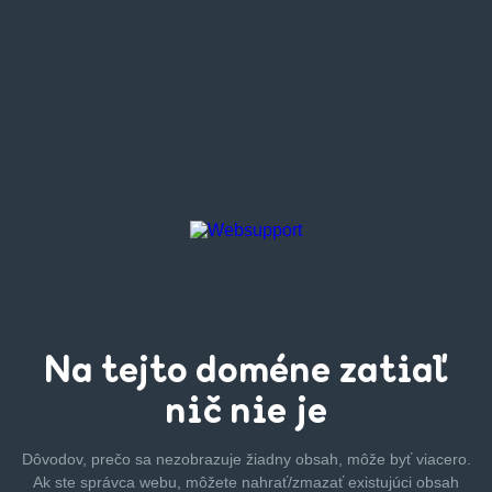
Na tejto
doméne zatiaľ
nič nie je
Dôvodov, prečo sa nezobrazuje žiadny obsah, môže byť
viacero.
Ak ste správca webu, môžete nahrať/zmazať
existujúci obsah